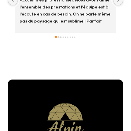
l'ensemble des prestations et l'équipe est à 
un 
l'écoute en cas de besoin. On ne parle même 
"Gw
pas du paysage qui est sublime ! Parfait 
in
pour déconnecter. Merci
exc
acc
vis
ef
fer
pa
c'e
com
niv
re
nou