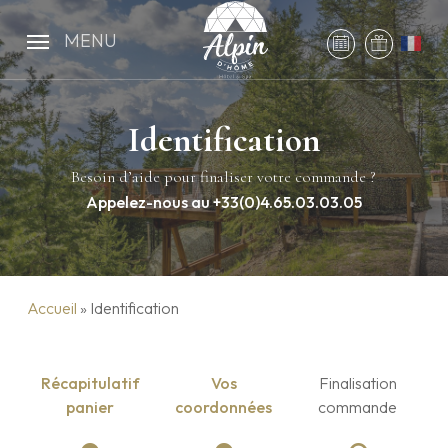
Skip
to
MENU
main
content
Identification
Besoin d’aide pour finaliser votre commande ?
Appelez-nous au +33(0)4.65.03.03.05
Accueil
»
Identification
Récapitulatif
Vos
Finalisation
panier
coordonnées
commande