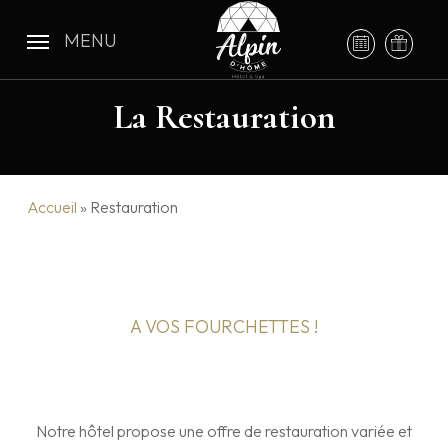
Skip
to
MENU
main
content
La Restauration
Accueil
»
Restauration
A VOS FOURCHETTES !
Notre hôtel propose une offre de restauration variée et