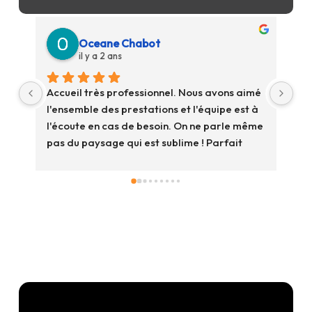
Oceane Chabot
il y a 2 ans
Accueil très professionnel. Nous avons aimé 
Un
l'ensemble des prestations et l'équipe est à 
un 
l'écoute en cas de besoin. On ne parle même 
"Gw
pas du paysage qui est sublime ! Parfait 
in
pour déconnecter. Merci
exc
acc
vis
ef
fer
pa
c'e
com
niv
re