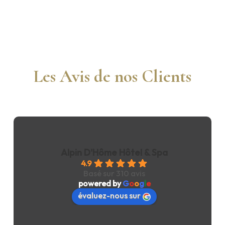
Les Avis de nos Clients
Alpin D'Hôme Hôtel & Spa
4.9
Basé sur 310 avis
powered by
G
o
o
g
l
e
évaluez-nous sur