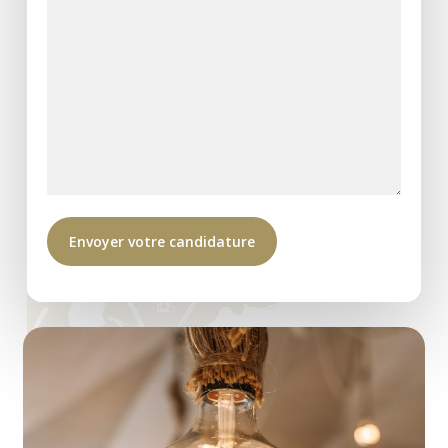
et faire grandir ton savoir-faire
Tes missions
Expertise bien-être & soins
Réaliser des massages, soins du
visage, soins du corps et soins
enfants selon les protocoles en
place (Pure Altitude & Nougatine
Paris)
Adapter les soins aux besoins et
envies des clients pour une
expérience personnalisée et
mémorable
Organisation & cadre de travail
Veiller à la mise en place, à la
propreté et à l’ambiance zen des