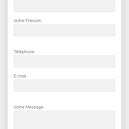
comme toi !
Si tu as déjà bossé dans un Spa ou un Institut,
Votre Prénom
c’est un gros plus – mais ce qu’on aime surtout,
c’est :
les gens motivés
autonomes mais cools
Téléphone
créatifs dans les gestes et dans la
bonne humeur
E-mail
Viens vivre une saison de rêve dans un cadre
magique, avec une équipe qui envoie du lourd.
Ce que nous offrons
Un cadre de travail qui fait rêver (vraiment !)
Votre Message
Une équipe bienveillante, passionnée…Et ultra
sympa
Des opportunités pour te former, progresser