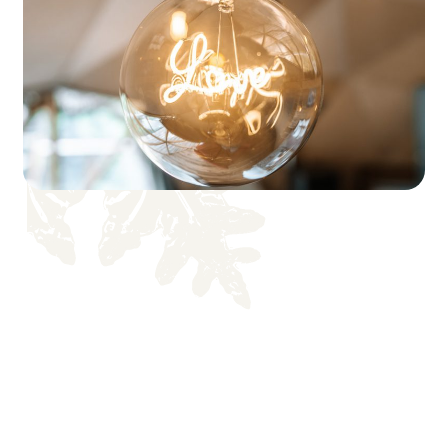
cabines de soin
Gérer les besoins en réassorts
produits (cabines & vente) en lien
avec la Spa Manager
Contribuer à la bonne tenue de
l’espace Spa et à l’accueil
chaleureux de la clientèle
Relation client & image de marque
Assurer un accueil professionnel,
chaleureux et attentionné
Prendre soin de la satisfaction des
clients après chaque soin
Être ambassadeur(rice) de l’image
haut de gamme et bienveillante
d’Alpin Spa