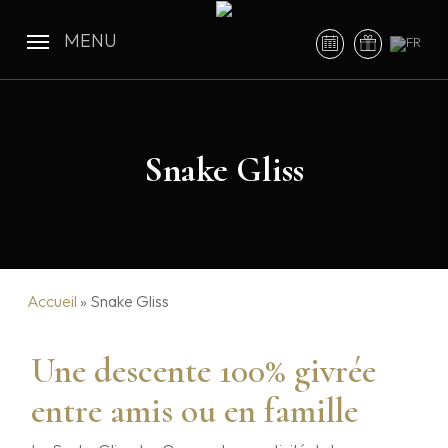
Skip
to
MENU
main
content
Snake Gliss
Accueil
»
Snake Gliss
Une descente 100% givrée
entre amis ou en famille