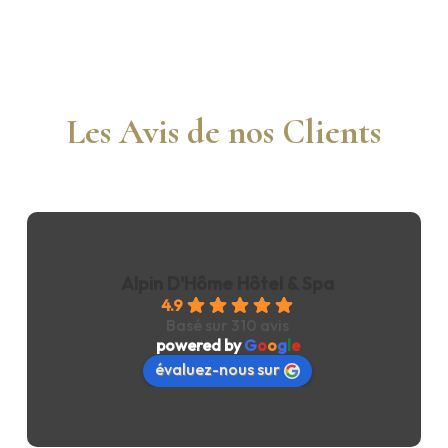
Les Avis de nos Clients
Alpin D'Hôme Hôtel & Spa
4.9
Basé sur 310 avis
powered by
G
o
o
g
l
e
évaluez-nous sur