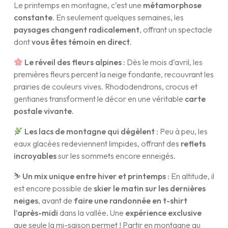
Le printemps en montagne, c’est une
métamorphose
constante
. En seulement quelques semaines, les
paysages changent radicalement
, offrant un spectacle
dont
vous êtes témoin en direct
.
Le réveil des fleurs alpines
: Dès le mois d’avril, les
premières fleurs percent la neige fondante, recouvrant les
prairies de couleurs vives. Rhododendrons, crocus et
gentianes transforment le décor en une véritable
carte
postale vivante
.
Les lacs de montagne qui dégèlent
: Peu à peu, les
eaux glacées redeviennent limpides, offrant des
reflets
incroyables
sur les sommets encore enneigés.
⛷️
Un mix unique entre hiver et printemps
: En altitude, il
est encore possible de
skier le matin sur les dernières
neiges
, avant de
faire une randonnée en t-shirt
l’après-midi
dans la vallée. Une
expérience exclusive
que seule la mi-saison permet ! Partir en montagne au