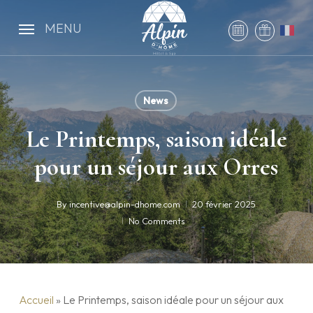
Skip
to
MENU
main
content
News
Le Printemps, saison idéale
pour un séjour aux Orres
By
incentive@alpin-dhome.com
20 février 2025
No Comments
Accueil
»
Le Printemps, saison idéale pour un séjour aux