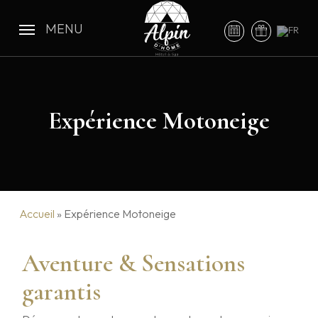
Skip
to
MENU
main
content
Expérience Motoneige
Accueil
»
Expérience Motoneige
Aventure & Sensations
garantis